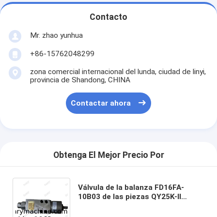
Contacto
Mr. zhao yunhua
+86-15762048299
zona comercial internacional del lunda, ciudad de linyi,
provincia de Shandong, CHINA
Contactar ahora
Obtenga El Mejor Precio Por
Válvula de la balanza FD16FA-
10B03 de las piezas QY25K-II
QY25K5-I QY25K5A 803000075 de
la grúa del camión de XCMG