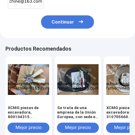
Continuar
Productos Recomendados
XCMG piezas de
Se trata de una
XCMG piezas d
excavadora,
empresa de la Unión
excavadoras,
800104315
Europea, con sede en
310705660
ventilador para
Luxemburgo.
011010379
xcmg xe 130 xe 150
3299000666
Mejor precio
Mejor precio
Mejor pre
329900710
329900704