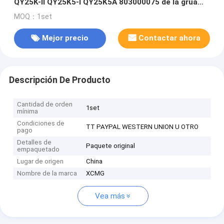
QY25K-II QY25K5-I QY25K5A 803000075 de la grúa
del camión de XCMG
MOQ：1set
Mejor precio
Contactar ahora
Descripción De Producto
Cantidad de orden
1set
mínima
Condiciones de
TT PAYPAL WESTERN UNION U OTRO
pago
Detalles de
Paquete original
empaquetado
Lugar de origen
China
Nombre de la marca
XCMG
Vea más