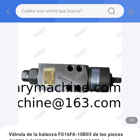
1
/
1
Válvula de la balanza FD16FA-10B03 de las piezas