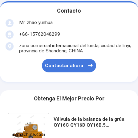
Contacto
Mr. zhao yunhua
+86-15762048299
zona comercial internacional del lunda, ciudad de linyi,
provincia de Shandong, CHINA
Contactar ahora
Obtenga El Mejor Precio Por
Válvula de la balanza de la grúa
QY16C QY16D QY16B.5
803000386 GCBH3-1625-D del
camión de XCMG