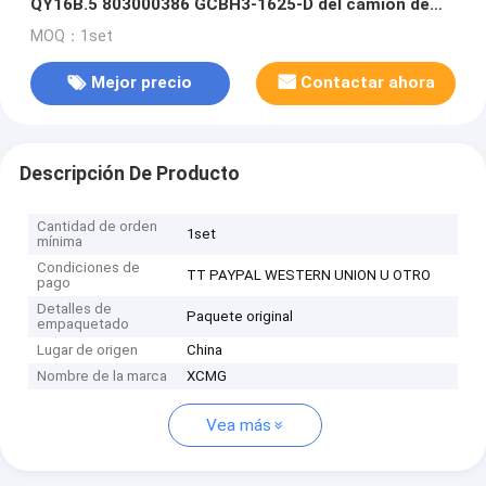
QY16B.5 803000386 GCBH3-1625-D del camión de
XCMG
MOQ：1set
Mejor precio
Contactar ahora
Descripción De Producto
Cantidad de orden
1set
mínima
Condiciones de
TT PAYPAL WESTERN UNION U OTRO
pago
Detalles de
Paquete original
empaquetado
Lugar de origen
China
Nombre de la marca
XCMG
Vea más