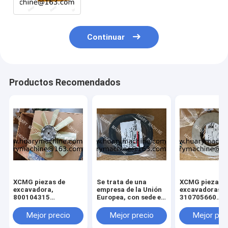
Continuar
Productos Recomendados
XCMG piezas de
Se trata de una
XCMG piezas d
excavadora,
empresa de la Unión
excavadoras,
800104315
Europea, con sede en
310705660
ventilador para
Luxemburgo.
011010379
xcmg xe 130 xe 150
3299000666
Mejor precio
Mejor precio
Mejor pre
329900710
329900704