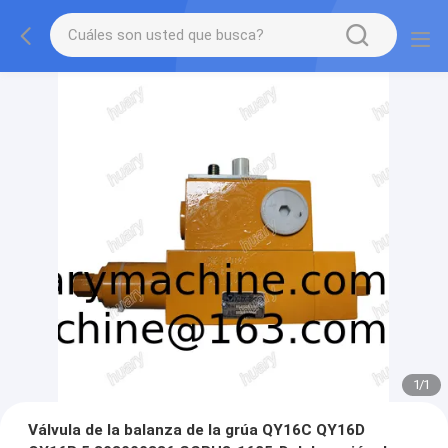
1
/
1
Válvula de la balanza de la grúa QY16C QY16D