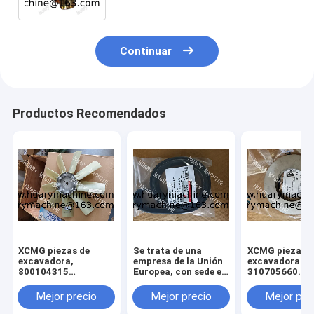
Continuar
Productos Recomendados
XCMG piezas de
Se trata de una
XCMG piezas d
excavadora,
empresa de la Unión
excavadoras,
800104315
Europea, con sede en
310705660
ventilador para
Luxemburgo.
011010379
xcmg xe 130 xe 150
3299000666
Mejor precio
Mejor precio
Mejor pre
329900710
329900704