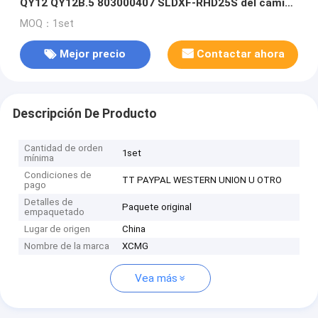
QY12 QY12B.5 803000407 SLDXF-RHD25S del camión
de XCMG
MOQ：1set
Mejor precio
Contactar ahora
Descripción De Producto
Cantidad de orden
1set
mínima
Condiciones de
TT PAYPAL WESTERN UNION U OTRO
pago
Detalles de
Paquete original
empaquetado
Lugar de origen
China
Nombre de la marca
XCMG
Vea más