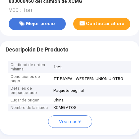
803000460 del camión de XCMG
MOQ：1set
Mejor precio
Contactar ahora
Descripción De Producto
Cantidad de orden
1set
mínima
Condiciones de
TT PAYPAL WESTERN UNION U OTRO
pago
Detalles de
Paquete original
empaquetado
Lugar de origen
China
Nombre de la marca
XCMG ATOS
Vea más