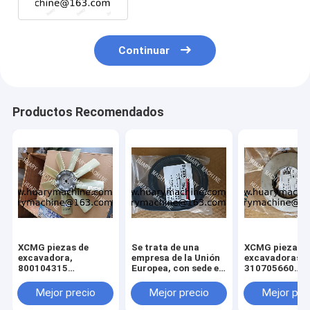
Continuar
Productos Recomendados
XCMG piezas de
Se trata de una
XCMG piezas d
excavadora,
empresa de la Unión
excavadoras,
800104315
Europea, con sede en
310705660
ventilador para
Luxemburgo.
011010379
xcmg xe 130 xe 150
3299000666
Mejor precio
Mejor precio
Mejor pre
329900710
329900704