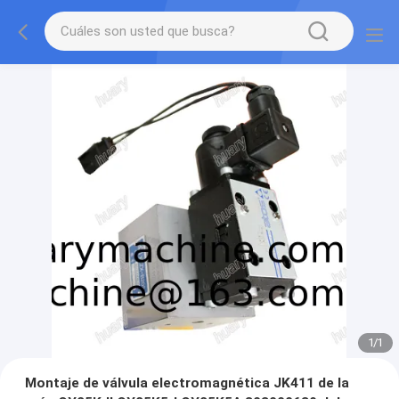
1
/
1
Montaje de válvula electromagnética JK411 de la