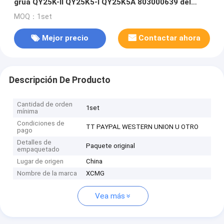
grúa QY25K-II QY25K5-I QY25K5A 803000639 del
camión de XCMG
MOQ：1set
Mejor precio
Contactar ahora
Descripción De Producto
Cantidad de orden
1set
mínima
Condiciones de
TT PAYPAL WESTERN UNION U OTRO
pago
Detalles de
Paquete original
empaquetado
Lugar de origen
China
Nombre de la marca
XCMG
Vea más