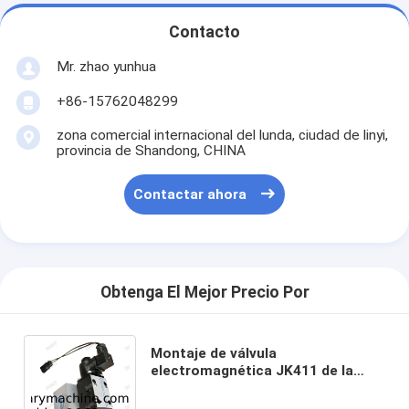
Contacto
Mr. zhao yunhua
+86-15762048299
zona comercial internacional del lunda, ciudad de linyi,
provincia de Shandong, CHINA
Contactar ahora
Obtenga El Mejor Precio Por
Montaje de válvula
electromagnética JK411 de la
grúa QY25K-II QY25K5-I QY25K5A
803000639 del camión de XCMG