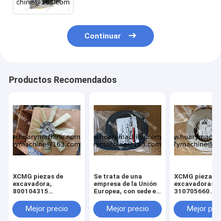
Continuar
Productos Recomendados
XCMG piezas de
Se trata de una
XCMG piezas d
excavadora,
empresa de la Unión
excavadoras,
800104315
Europea, con sede en
310705660
ventilador para
Luxemburgo.
011010379
xcmg xe 130 xe 150
3299000666
Mejor precio
Mejor precio
Mejor pre
329900710
329900704