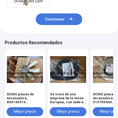
Continuar
Productos Recomendados
XCMG piezas de
Se trata de una
XCMG piezas d
excavadora,
empresa de la Unión
excavadoras,
800104315
Europea, con sede en
310705660
ventilador para
Luxemburgo.
011010379
xcmg xe 130 xe 150
3299000666
Mejor precio
Mejor precio
Mejor pre
329900710
329900704