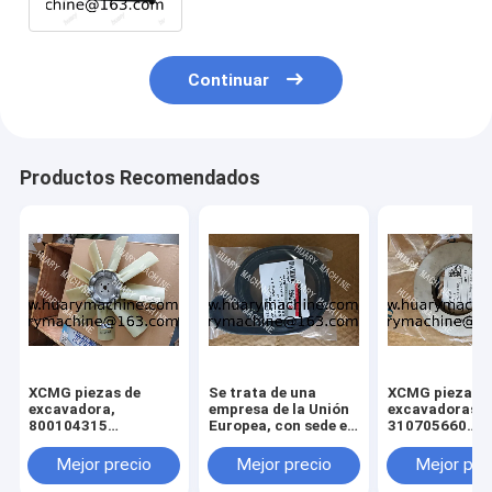
Continuar
Productos Recomendados
XCMG piezas de
Se trata de una
XCMG piezas d
excavadora,
empresa de la Unión
excavadoras,
800104315
Europea, con sede en
310705660
ventilador para
Luxemburgo.
011010379
xcmg xe 130 xe 150
3299000666
Mejor precio
Mejor precio
Mejor pre
329900710
329900704