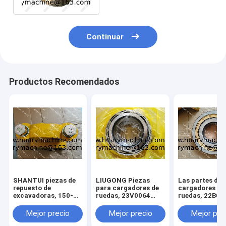
Continuar
Productos Recomendados
SHANTUI piezas de
LIUGONG Piezas
Las partes de 
repuesto de
para cargadores de
cargadores de
excavadoras, 150-
ruedas, 23V0064
ruedas, 22B01
70-23153 154-70-
BEARING
BEARING
13214 150-71-31420
Mejor precio
Mejor precio
Mejor pre
perno, pivote assy