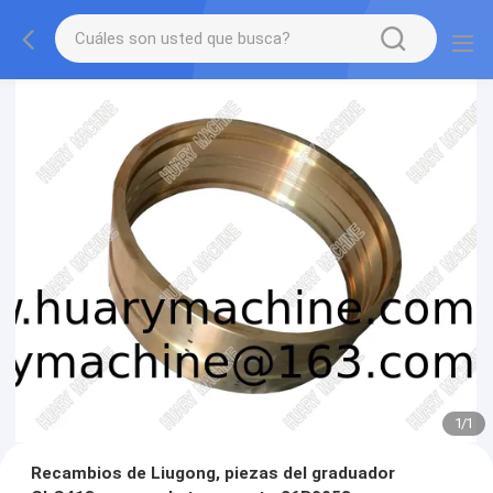
1
/
1
Recambios de Liugong, piezas del graduador