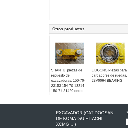
Otros productos
SHANTUI piezas de
LIUGONG Piezas para
repuesto de
cargadores de ruedas,
excavadoras, 150-70-
23V0064 BEARING
23153 154-70-13214
150-71-31420 perno,
pivote assy
EXCAVADOR (CAT DOOSAN
DE KOMATSU HITACHI
XCMG….)