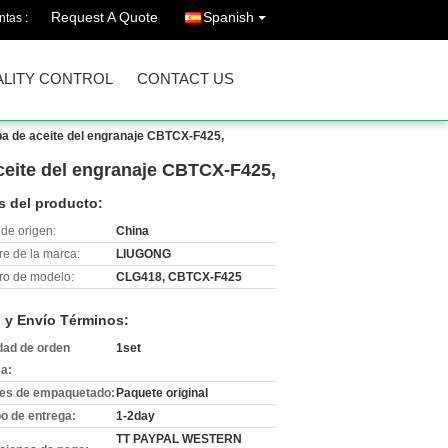
Request A Quote
Spanish
ntas :
LITY CONTROL
CONTACT US
a de aceite del engranaje CBTCX-F425,
eite del engranaje CBTCX-F425,
s del producto:
de origen:
China
e de la marca:
LIUGONG
o de modelo:
CLG418, CBTCX-F425
 y Envío Términos:
dad de orden
1set
a:
les de empaquetado:
Paquete original
o de entrega:
1-2day
TT PAYPAL WESTERN