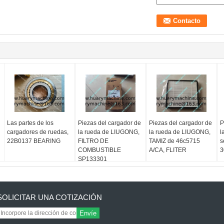
Las partes de los
Piezas del cargador de
Piezas del cargador de
P
cargadores de ruedas,
la rueda de LIUGONG,
la rueda de LIUGONG,
l
22B0137 BEARING
FILTRO DE
TAMIZ de 46c5715
s
COMBUSTIBLE
A/CA, FLITER
3
SP133301
SOLICITAR UNA COTIZACIÓN
Envíe