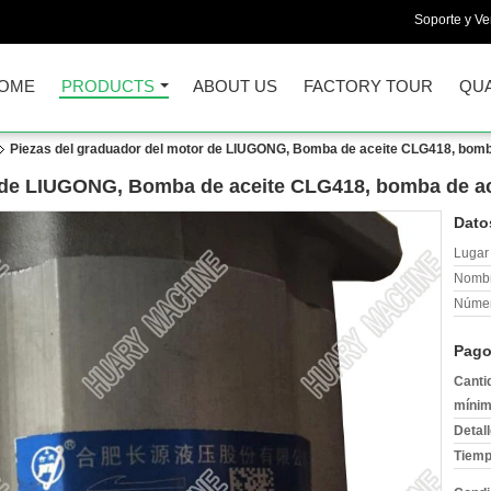
Soporte y Ve
OME
PRODUCTS
ABOUT US
FACTORY TOUR
QUA
Piezas del graduador del motor de LIUGONG, Bomba de aceite CLG418, bomb
r de LIUGONG, Bomba de aceite CLG418, bomba de ac
Dato
Lugar 
Nombr
Númer
Pago
Canti
mínim
Detal
Tiemp