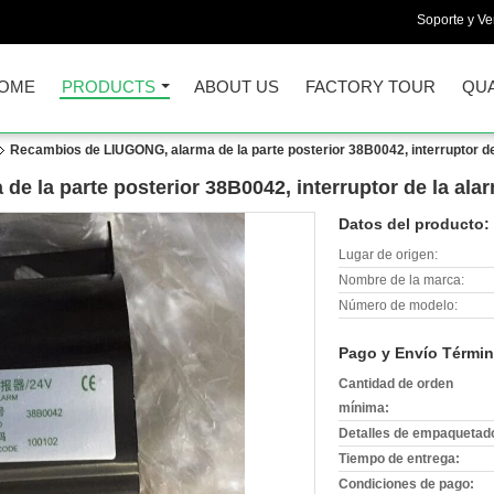
Soporte y Ve
OME
PRODUCTS
ABOUT US
FACTORY TOUR
QUA
Recambios de LIUGONG, alarma de la parte posterior 38B0042, interruptor de
 la parte posterior 38B0042, interruptor de la ala
Datos del producto:
Lugar de origen:
Nombre de la marca:
Número de modelo:
Pago y Envío Términ
Cantidad de orden
mínima:
Detalles de empaquetad
Tiempo de entrega:
Condiciones de pago: