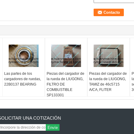
Las partes de los
Piezas del cargador de
Piezas del cargador de
P
cargadores de ruedas,
la rueda de LIUGONG,
la rueda de LIUGONG,
l
22B0137 BEARING
FILTRO DE
TAMIZ de 46c5715
s
COMBUSTIBLE
A/CA, FLITER
3
SP133301
SOLICITAR UNA COTIZACIÓN
Envíe