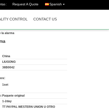
Request A Quote
Spanish
ntas :
LITY CONTROL
CONTACT US
 la alarma
rma
China
LIUGONG
38B0042
os:
1set
o:
Paquete original
1-2day
TT PAYPAL WESTERN UNION U OTRO