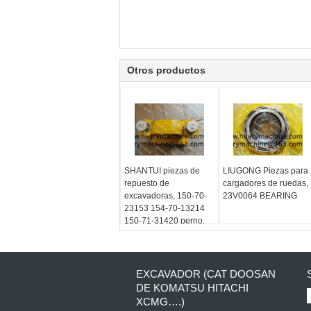
Otros productos
SHANTUI piezas de
LIUGONG Piezas para
repuesto de
cargadores de ruedas,
excavadoras, 150-70-
23V0064 BEARING
23153 154-70-13214
150-71-31420 perno,
pivote assy
EXCAVADOR (CAT DOOSAN
DE KOMATSU HITACHI
XCMG….)