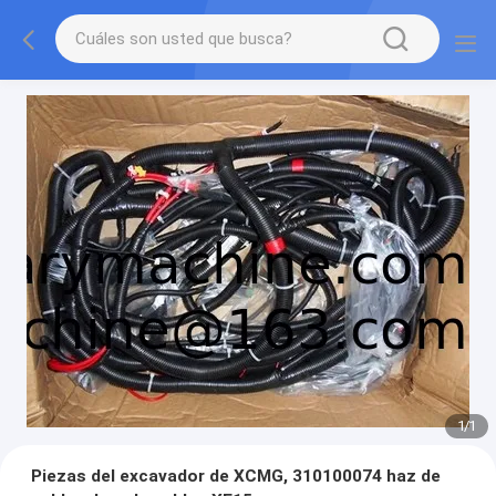
1
/
1
Piezas del excavador de XCMG, 310100074 haz de