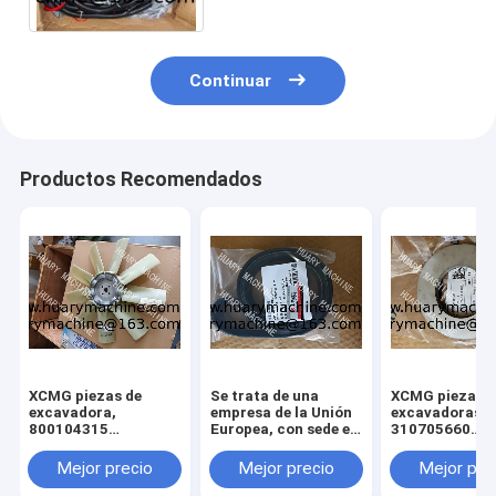
Continuar
Productos Recomendados
XCMG piezas de
Se trata de una
XCMG piezas d
excavadora,
empresa de la Unión
excavadoras,
800104315
Europea, con sede en
310705660
ventilador para
Luxemburgo.
011010379
xcmg xe 130 xe 150
3299000666
Mejor precio
Mejor precio
Mejor pre
329900710
329900704