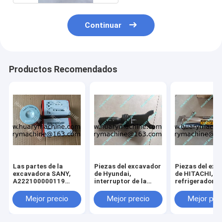
Continuar
Productos Recomendados
Las partes de la
Piezas del excavador
Piezas del exc
excavadora SANY,
de Hyundai,
de HITACHI,
A222100000119
interruptor de la
refrigerador de
JFX-20X10H
columna ZTAZ-
válvula de la
00072
recirculación 
Mejor precio
Mejor precio
Mejor pre
gases de escap
98006995-4 6