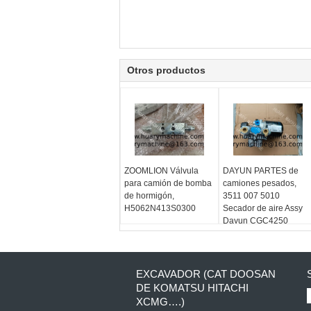
Otros productos
ZOOMLION Válvula
DAYUN PARTES de
para camión de bomba
camiones pesados,
de hormigón,
3511 007 5010
H5062N413S0300
Secador de aire Assy
Dayun CGC4250
EXCAVADOR (CAT DOOSAN
DE KOMATSU HITACHI
XCMG….)