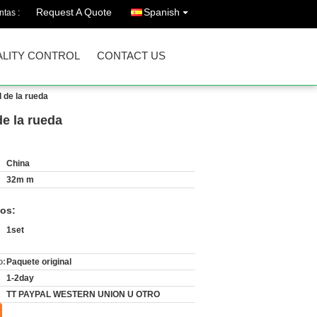
Request A Quote
Spanish
ntas :
LITY CONTROL
CONTACT US
d de la rueda
de la rueda
China
32m m
os:
1set
o:
Paquete original
1-2day
TT PAYPAL WESTERN UNION U OTRO