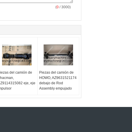
(
0
/ 3000)
iezas del camión de
Piezas del camión de
hacman,
HOWO, AZ9631521174
Z9114315082 eje, eje
debajo de Rod
mpulsor
Assembly empujado