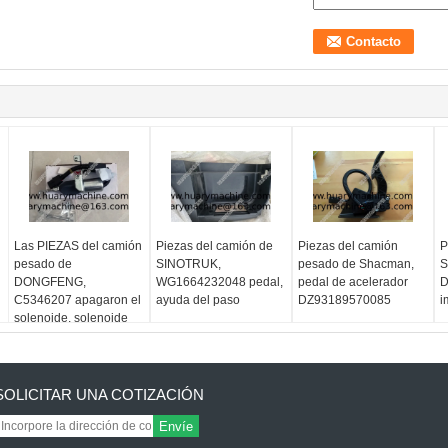
Las PIEZAS del camión
Piezas del camión de
Piezas del camión
P
pesado de
SINOTRUK,
pesado de Shacman,
S
DONGFENG,
WG1664232048 pedal,
pedal de acelerador
D
C5346207 apagaron el
ayuda del paso
DZ93189570085
i
solenoide, solenoide
apagado cummins.
SOLICITAR UNA COTIZACIÓN
Envíe