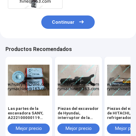
Continuar
Productos Recomendados
Las partes de la
Piezas del excavador
Piezas del exc
excavadora SANY,
de Hyundai,
de HITACHI,
A222100000119
interruptor de la
refrigerador de
JFX-20X10H
columna ZTAZ-
válvula de la
00072
recirculación 
Mejor precio
Mejor precio
Mejor pre
gases de escap
98006995-4 6